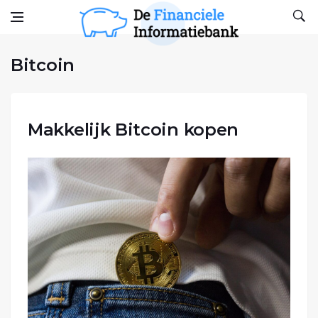
Bitcoin
Skip to content
De financiele Informatiebank
Het blog voor financiën
Bitcoin
Makkelijk Bitcoin kopen