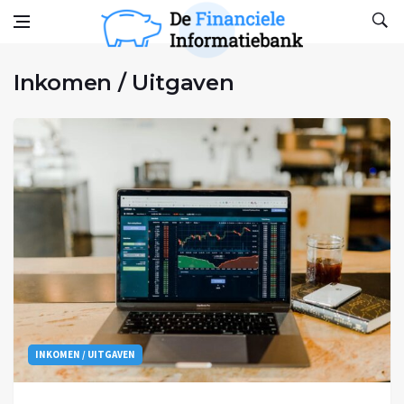
Inkomen / Uitgaven
Skip to content
De financiele Informatiebank
Het blog voor financiën
Inkomen / Uitgaven
INKOMEN / UITGAVEN