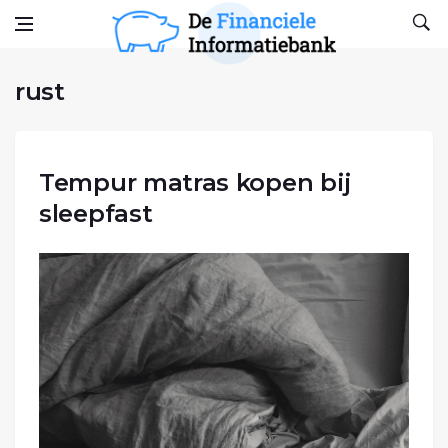
rust
Skip to content
De financiele Informatiebank
Het blog voor financiën
rust
Tempur matras kopen bij
sleepfast