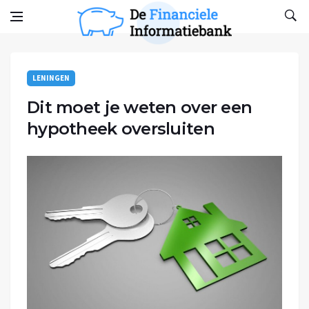
Skip to content
De financiele Informatiebank
Het blog voor financiën
LENINGEN
Dit moet je weten over een
hypotheek oversluiten