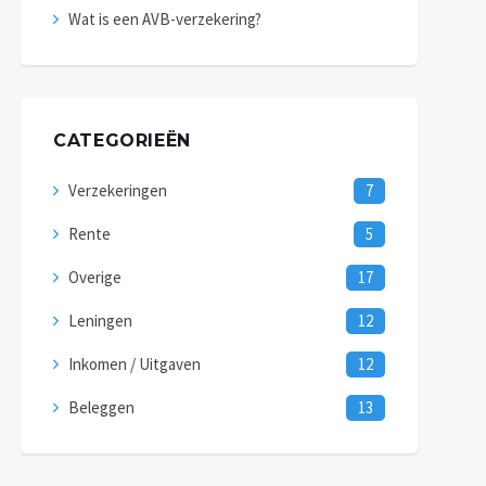
Wat is een AVB-verzekering?
CATEGORIEËN
Verzekeringen
7
Rente
5
Overige
17
Leningen
12
Inkomen / Uitgaven
12
Beleggen
13