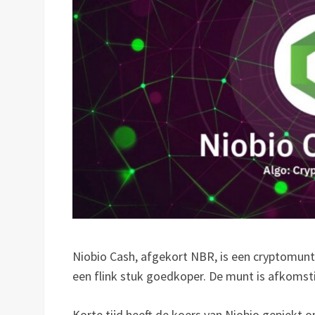
Niobio Cash, afgekort NBR, is een cryptomunt
een flink stuk goedkoper. De munt is afkomstig
Korte tijd heeft de koers van Niobio gepiekt 