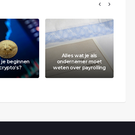
Alles wat je als
5 
 je beginnen
ondernemer moet
s
crypto’s?
weten over payrolling